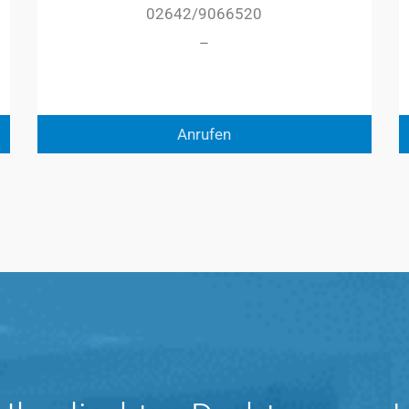
02642/9066520
–
Anrufen